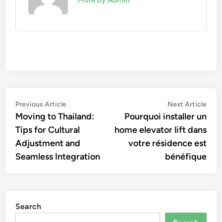
More by Admin
Post
Previous
Nex
Previous Article
Next Article
article:
artic
Moving to Thailand:
Pourquoi installer un
navigation
Tips for Cultural
home elevator lift dans
Adjustment and
votre résidence est
Seamless Integration
bénéfique
Search