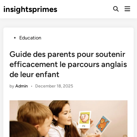
Skip
insightsprimes
Mai
to
Open
Men
Search
content
Posted
Education
in
Guide des parents pour soutenir
efficacement le parcours anglais
de leur enfant
by
Admin
•
December 18, 2025